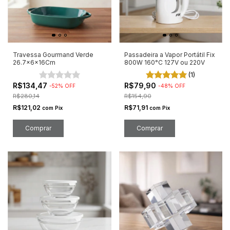
Travessa Gourmand Verde
Passadeira a Vapor Portátil Fix
26.7x6x16Cm
800W 160°C 127V ou 220V
(1)
R$134,47
R$79,90
-
52
%
OFF
-
48
%
OFF
R$280,14
R$154,90
R$121,02
R$71,91
com
Pix
com
Pix
Comprar