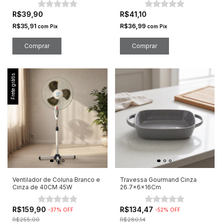
R$39,90
R$41,10
R$35,91
R$36,99
com
Pix
com
Pix
Frete grátis
Ventilador de Coluna Branco e
Travessa Gourmand Cinza
Cinza de 40CM 45W
26.7x6x16Cm
R$159,90
R$134,47
-
37
%
OFF
-
52
%
OFF
R$255,00
R$280,14