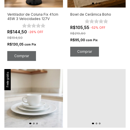
Ventilador de Coluna Fix 41cm
Bowl de Cerâmica Boho
45W 3 Velocidades 127V
R$105,55
-
52
%
OFF
R$144,50
-
26
%
OFF
R$219,89
R$194,50
R$95,00
com
Pix
R$130,05
com
Pix
Comprar
Frete grátis