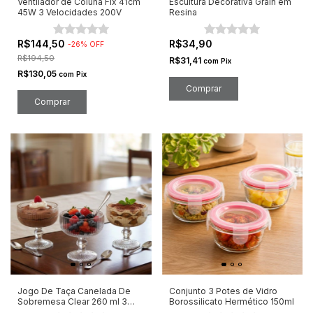
Ventilador de Coluna Fix 41cm
Escultura Decorativa Grain em
45W 3 Velocidades 200V
Resina
R$144,50
R$34,90
-
26
%
OFF
R$194,50
R$31,41
com
Pix
R$130,05
com
Pix
Jogo De Taça Canelada De
Conjunto 3 Potes de Vidro
Sobremesa Clear 260 ml 3
Borossilicato Hermético 150ml
Peças