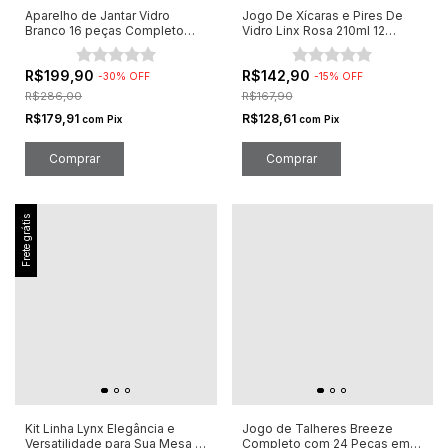
Aparelho de Jantar Vidro
Jogo De Xícaras e Pires De
Branco 16 peças Completo
Vidro Linx Rosa 210ml 12
Lovely
Peças
R$199,90
R$142,90
-
30
%
OFF
-
15
%
OFF
R$286,00
R$167,90
R$179,91
R$128,61
com
Pix
com
Pix
Frete grátis
Kit Linha Lynx Elegância e
Jogo de Talheres Breeze
Versatilidade para Sua Mesa 8
Completo com 24 Peças em