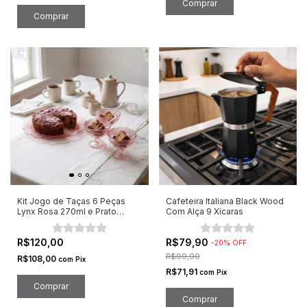
Kit Jogo de Taças 6 Peças
Cafeteira Italiana Black Wood
Lynx Rosa 270ml e Prato
Com Alça 9 Xícaras
33cm
R$120,00
R$79,90
-
20
%
OFF
R$99,90
R$108,00
com
Pix
R$71,91
com
Pix