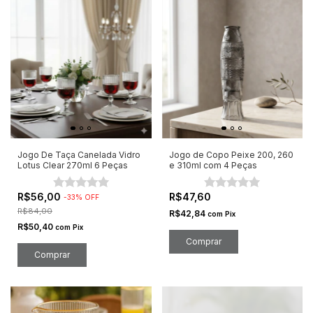
Jogo De Taça Canelada Vidro
Jogo de Copo Peixe 200, 260
Lotus Clear 270ml 6 Peças
e 310ml com 4 Peças
R$56,00
R$47,60
-
33
%
OFF
R$84,00
R$42,84
com
Pix
R$50,40
com
Pix