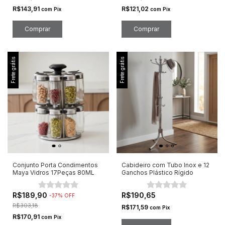
R$143,91
R$121,02
com
Pix
com
Pix
Comprar
Frete grátis
Frete grátis
Conjunto Porta Condimentos
Cabideiro com Tubo Inox e 12
Maya Vidros 17Peças 80ML
Ganchos Plástico Rígido
R$189,90
R$190,65
-
37
%
OFF
R$303,18
R$171,59
com
Pix
R$170,91
com
Pix