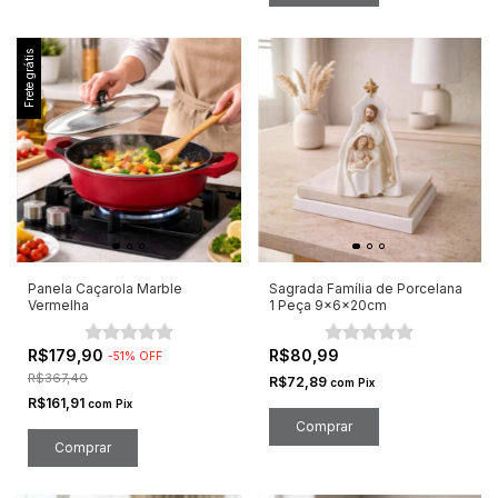
Frete grátis
Panela Caçarola Marble
Sagrada Família de Porcelana
Vermelha
1 Peça 9x6x20cm
R$179,90
R$80,99
-
51
%
OFF
R$367,40
R$72,89
com
Pix
R$161,91
com
Pix
Comprar