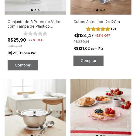
Conjunto de 3 Potes de Vidro
Cubos Asterisco 12x12Cm
com Tampa de Plástico
(2)
Cozinha
R$134,47
-
52
%
OFF
R$25,90
-
27
%
OFF
R$280,14
R$35,68
R$121,02
com
Pix
R$23,31
com
Pix