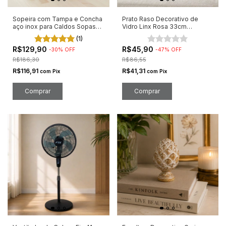
Sopeira com Tampa e Concha
Prato Raso Decorativo de
aço inox para Caldos Sopas
Vidro Linx Rosa 33cm
21cm
Elegante
(1)
R$129,90
R$45,90
-
30
%
OFF
-
47
%
OFF
R$186,30
R$86,55
R$116,91
R$41,31
com
Pix
com
Pix