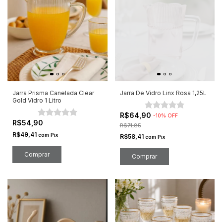
Jarra Prisma Canelada Clear
Jarra De Vidro Linx Rosa 1,25L
Gold Vidro 1 Litro
R$64,90
-
10
%
OFF
R$54,90
R$71,85
R$49,41
com
Pix
R$58,41
com
Pix