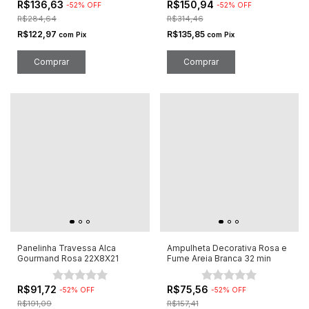
R$136,63
R$150,94
-
52
%
OFF
-
52
%
OFF
R$284,64
R$314,46
R$122,97
R$135,85
com
Pix
com
Pix
Panelinha Travessa Alca
Ampulheta Decorativa Rosa e
Gourmand Rosa 22X8X21
Fume Areia Branca 32 min
R$91,72
R$75,56
-
52
%
OFF
-
52
%
OFF
R$191,09
R$157,41