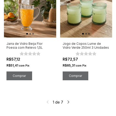
Jarra de Vidro Beija Flor
Jogo de Copos Lume de
Poesia com Relevo 1,5L
Vidro Verde 250ml 3 Unidades
R$57,12
R$72,57
R$51,41
R$65,31
com
Pix
com
Pix
1
de
7