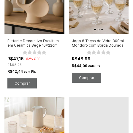
Elefante Decorativo Escultura
Jogo 6 Taças de Vidro 300ml
em Cerâmica Bege 10x22cm
Mondoro com Borda Dourada
R$47,16
R$48,99
-
52
%
OFF
R$98,25
R$44,09
com
Pix
R$42,44
com
Pix