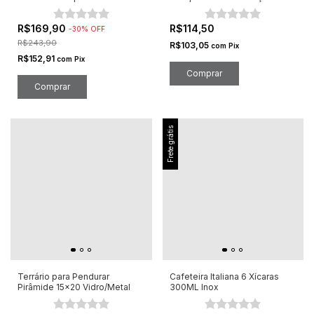
Peças
Aço Inox
R$169,90
R$114,50
-
30
%
OFF
R$243,90
R$103,05
com
Pix
R$152,91
com
Pix
Frete grátis
Terrário para Pendurar
Cafeteira Italiana 6 Xícaras
Pirâmide 15x20 Vidro/Metal
300ML Inox