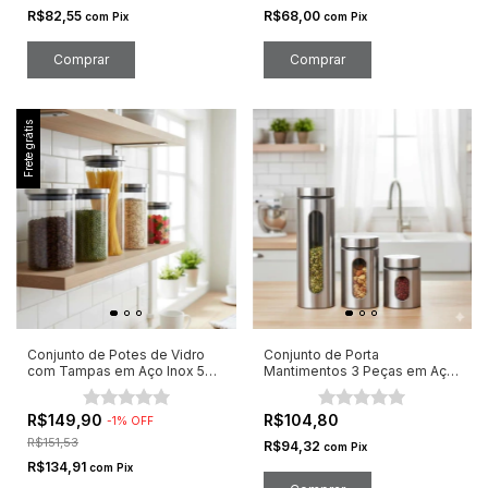
R$82,55
R$68,00
com
Pix
com
Pix
Frete grátis
Conjunto de Potes de Vidro
Conjunto de Porta
com Tampas em Aço Inox 5
Mantimentos 3 Peças em Aço
Peças Tamanhos Variados
Inox e Vidro com Tampa de
Rosca
R$149,90
R$104,80
-
1
%
OFF
R$151,53
R$94,32
com
Pix
R$134,91
com
Pix