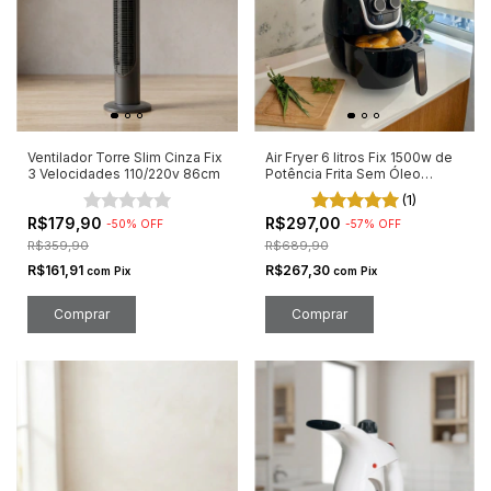
Ventilador Torre Slim Cinza Fix
Air Fryer 6 litros Fix 1500w de
3 Velocidades 110/220v 86cm
Potência Frita Sem Óleo
127v/220v
(1)
R$179,90
R$297,00
-
50
%
OFF
-
57
%
OFF
R$359,90
R$689,90
R$161,91
R$267,30
com
Pix
com
Pix
Comprar
Comprar