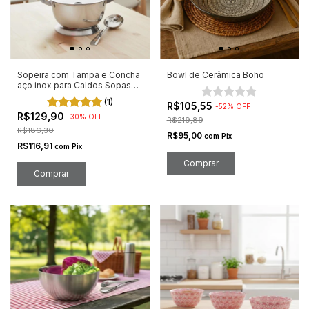
Sopeira com Tampa e Concha
Bowl de Cerâmica Boho
aço inox para Caldos Sopas
21cm
(1)
R$105,55
-
52
%
OFF
R$129,90
-
30
%
OFF
R$219,89
R$186,30
R$95,00
com
Pix
R$116,91
com
Pix
Comprar