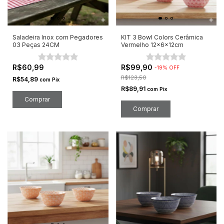
Saladeira Inox com Pegadores
KIT 3 Bowl Colors Cerâmica
03 Peças 24CM
Vermelho 12x6x12cm
R$60,99
R$99,90
-
19
%
OFF
R$123,50
R$54,89
com
Pix
R$89,91
com
Pix