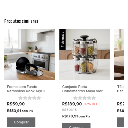
Produtos similares
Frete grátis
Forma com Fundo
Conjunto Porta
Tábua 
Removível Kook Aço 3
Condimentos Maya Vidros
Bandej
Peças
17Peças 80ML
Bambu
R$59,90
R$189,90
R$76
-
37
%
OFF
R$303,18
R$53,91
R$68
com
Pix
R$170,91
com
Pix