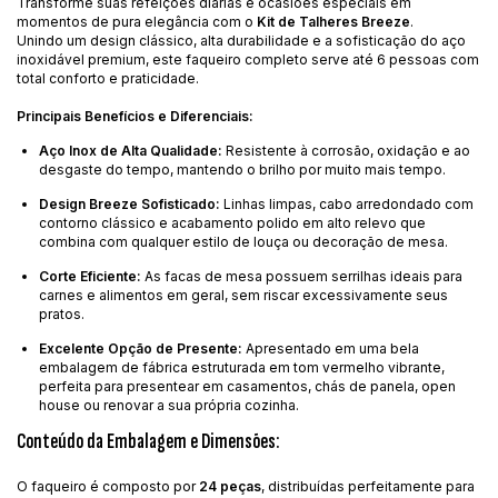
Transforme suas refeições diárias e ocasiões especiais em
momentos de pura elegância com o
Kit de Talheres Breeze
.
Unindo um design clássico, alta durabilidade e a sofisticação do aço
inoxidável premium, este faqueiro completo serve até 6 pessoas com
total conforto e praticidade.
Principais Benefícios e Diferenciais:
Aço Inox de Alta Qualidade:
Resistente à corrosão, oxidação e ao
desgaste do tempo, mantendo o brilho por muito mais tempo.
Design Breeze Sofisticado:
Linhas limpas, cabo arredondado com
contorno clássico e acabamento polido em alto relevo que
combina com qualquer estilo de louça ou decoração de mesa.
Corte Eficiente:
As facas de mesa possuem serrilhas ideais para
carnes e alimentos em geral, sem riscar excessivamente seus
pratos.
Excelente Opção de Presente:
Apresentado em uma bela
embalagem de fábrica estruturada em tom vermelho vibrante,
perfeita para presentear em casamentos, chás de panela, open
house ou renovar a sua própria cozinha.
Conteúdo da Embalagem e Dimensões:
O faqueiro é composto por
24 peças
, distribuídas perfeitamente para