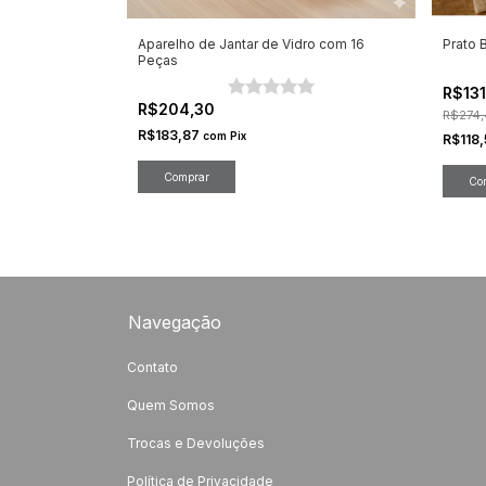
kos Bambu 28cm
Aparelho de Jantar de Vidro com 16
Prato 
Peças
R$13
R$204,30
R$274,
R$183,87
com
Pix
R$118
Comprar
Navegação
Contato
Quem Somos
Trocas e Devoluções
Política de Privacidade