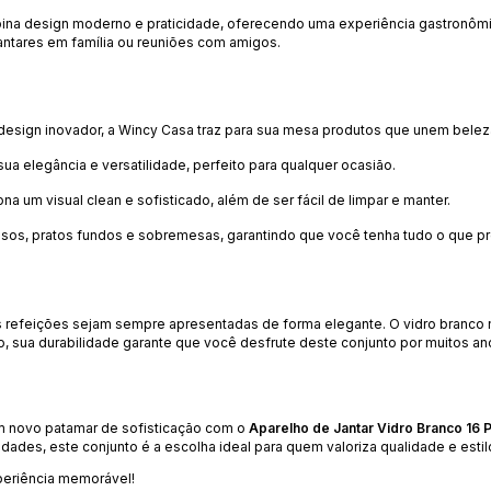
na design moderno e praticidade, oferecendo uma experiência gastronômic
jantares em família ou reuniões com amigos.
esign inovador, a Wincy Casa traz para sua mesa produtos que unem beleza
 elegância e versatilidade, perfeito para qualquer ocasião.
na um visual clean e sofisticado, além de ser fácil de limpar e manter.
rasos, pratos fundos e sobremesas, garantindo que você tenha tudo o que pre
suas refeições sejam sempre apresentadas de forma elegante. O vidro branc
, sua durabilidade garante que você desfrute deste conjunto por muitos an
um novo patamar de sofisticação com o
Aparelho de Jantar Vidro Branco 16
ades, este conjunto é a escolha ideal para quem valoriza qualidade e estil
periência memorável!