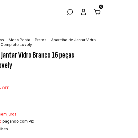
0
as
.
Mesa Posta
.
Pratos
.
Aparelho de Jantar Vidro
 Completo Lovely
 Jantar Vidro Branco 16 peças
ovely
%
OFF
sem juros
o
pagando com Pix
alhes