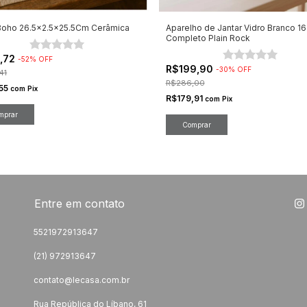
Boho 26.5x2.5x25.5Cm Cerâmica
Aparelho de Jantar Vidro Branco 1
Completo Plain Rock
1,72
-
52
%
OFF
R$199,90
-
30
%
OFF
41
R$286,00
,55
com
Pix
R$179,91
com
Pix
Entre em contato
5521972913647
(21) 972913647
contato@lecasa.com.br
Rua República do Líbano, 61