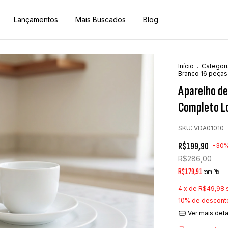
Lançamentos
Mais Buscados
Blog
Início
.
Categori
Branco 16 peças
Aparelho de
Completo L
SKU:
VDA01010
R$199,90
-
30
R$286,00
R$179,91
com
Pix
4
x de
R$49,98
10% de descont
Ver mais det