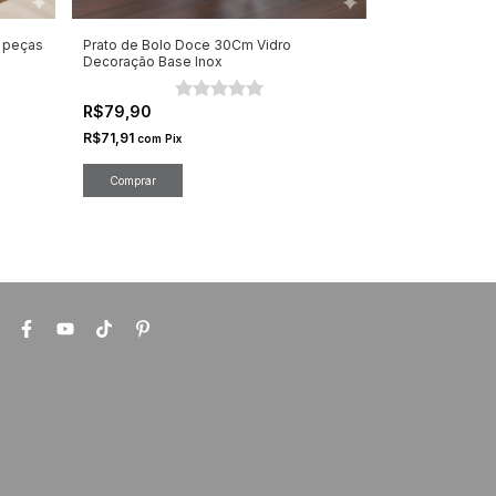
6 peças
Prato de Bolo Doce 30Cm Vidro
Prato de Bolo 
Decoração Base Inox
Acrílico 3pçs 
R$79,90
R$99,93
R$71,91
R$89,94
com
Pix
com
Pi