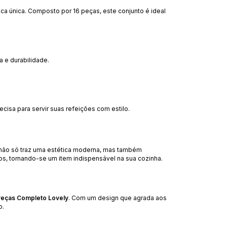
a única. Composto por 16 peças, este conjunto é ideal
 e durabilidade.
cisa para servir suas refeições com estilo.
o não só traz uma estética moderna, mas também
os, tornando-se um item indispensável na sua cozinha.
 Peças Completo Lovely
. Com um design que agrada aos
o.