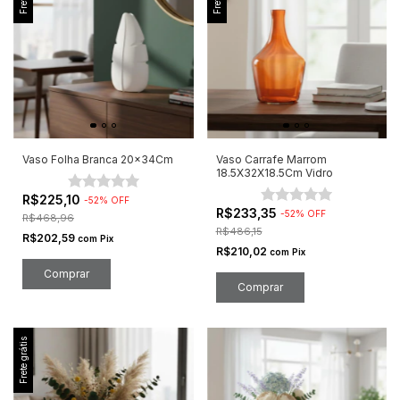
Vaso Folha Branca 20x34Cm
Vaso Carrafe Marrom
18.5X32X18.5Cm Vidro
R$225,10
-
52
%
OFF
R$233,35
-
52
%
OFF
R$468,96
R$486,15
R$202,59
com
Pix
R$210,02
com
Pix
Frete grátis