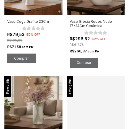
Vaso Cogu Grafite 23Cm
Vaso Grécia Rodes Nude
17x14Cm Cerâmica
R$79,53
-
52
%
OFF
R$296,52
-
52
%
OFF
R$165,69
R$617,76
R$71,58
com
Pix
R$266,87
com
Pix
Frete grátis
Frete grátis