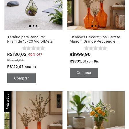
Terrário para Pendurar
Kit Vasos Decorativos Carrafe
Pirâmide 15x20 Vidro/Metal
Marrom Grande Pequeno e
Médio
R$136,63
R$999,90
-
52
%
OFF
R$284,64
R$899,91
com
Pix
R$122,97
com
Pix
Frete grátis