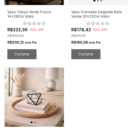
Vaso Tokyo Verde Fosco
Vaso Cromado Degrade Bola
14x29Cm Vidro
Verde 20x23Cm Vidro
R$222,36
R$178,42
-
52
%
OFF
-
52
%
OFF
R$463,26
R$371,70
R$200,12
R$160,58
com
Pix
com
Pix