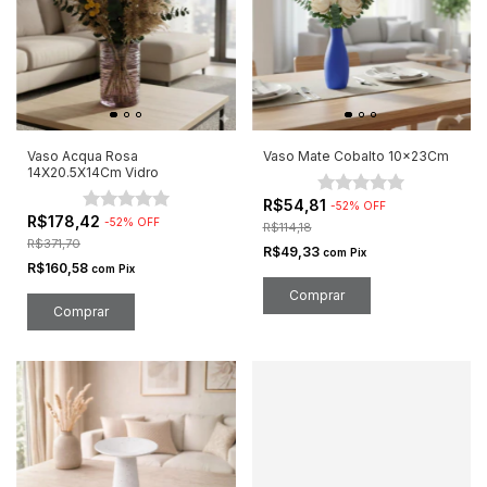
Vaso Acqua Rosa
Vaso Mate Cobalto 10x23Cm
14X20.5X14Cm Vidro
R$54,81
-
52
%
OFF
R$178,42
-
52
%
OFF
R$114,18
R$371,70
R$49,33
com
Pix
R$160,58
com
Pix