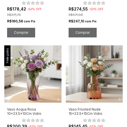
R$178,42
R$274,55
-
52
%
OFF
-
52
%
OFF
R$371,70
R$571,98
R$160,58
R$247,10
com
Pix
com
Pix
Frete grátis
Vaso Acqua Rosa
Vaso Frosted Nude
10x23.5x10Cm Vidro
15x23.5x15Cm Vidro
R$200,39
R$145,45
-
52
%
OFF
-
52
%
OFF