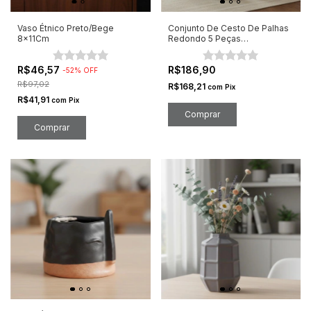
Vaso Étnico Preto/Bege
Conjunto De Cesto De Palhas
8x11Cm
Redondo 5 Peças
14/18/22/26/30cm
R$46,57
R$186,90
-
52
%
OFF
R$97,02
R$168,21
com
Pix
R$41,91
com
Pix