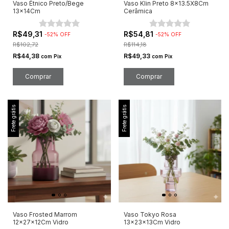
Vaso Étnico Preto/Bege
Vaso Klin Preto 8x13.5X8Cm
13x14Cm
Cerâmica
R$49,31
R$54,81
-
52
%
OFF
-
52
%
OFF
R$102,72
R$114,18
R$44,38
R$49,33
com
Pix
com
Pix
Frete grátis
Frete grátis
Vaso Frosted Marrom
Vaso Tokyo Rosa
12x27x12Cm Vidro
13x23x13Cm Vidro