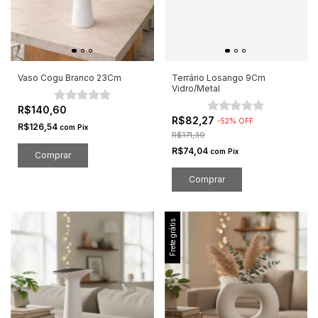
Vaso Cogu Branco 23Cm
Terrário Losango 9Cm
Vidro/Metal
R$140,60
R$82,27
-
52
%
OFF
R$126,54
com
Pix
R$171,39
R$74,04
com
Pix
Frete grátis