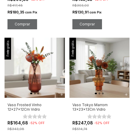
R$417,48
R$303,03
R$180,35
R$130,91
com
Pix
com
Pix
Frete grátis
Frete grátis
Vaso Frosted Vinho
Vaso Tokyo Marrom
12x27x12Cm Vidro
13x23x13Cm Vidro
R$164,68
R$247,08
-
52
%
OFF
-
52
%
OFF
R$343,08
R$514,74