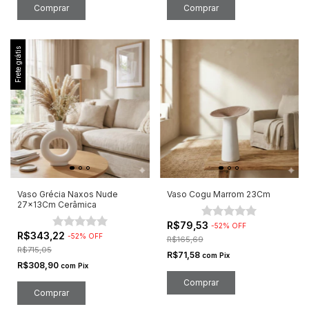
Frete grátis
Vaso Grécia Naxos Nude
Vaso Cogu Marrom 23Cm
27x13Cm Cerâmica
R$79,53
-
52
%
OFF
R$343,22
-
52
%
OFF
R$165,69
R$715,05
R$71,58
com
Pix
R$308,90
com
Pix