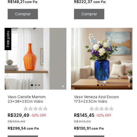
R$148,21
R$222,37
com
Pix
com
Pix
Frete grátis
Vaso Carrafe Marrom
Vaso Veneza Azul Escuro
23x38x23Cm Vidro
17.5x23.5Cm Vidro
R$329,49
R$145,45
-
52
%
OFF
-
52
%
OFF
R$686,43
R$303,03
R$296,54
R$130,91
com
Pix
com
Pix