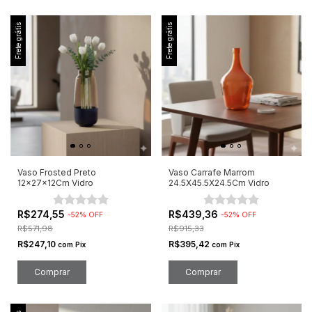
Frete grátis
Frete grátis
Vaso Frosted Preto
Vaso Carrafe Marrom
12x27x12Cm Vidro
24.5X45.5X24.5Cm Vidro
R$274,55
R$439,36
-
52
%
OFF
-
52
%
OFF
R$571,98
R$915,33
R$247,10
R$395,42
com
Pix
com
Pix