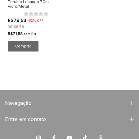
Terrário Losango 7Cm
Vidro/Metal
R$79,53
-
52
%
OFF
R$165,69
R$71,58
com
Pix
Navegação
Entre em contato