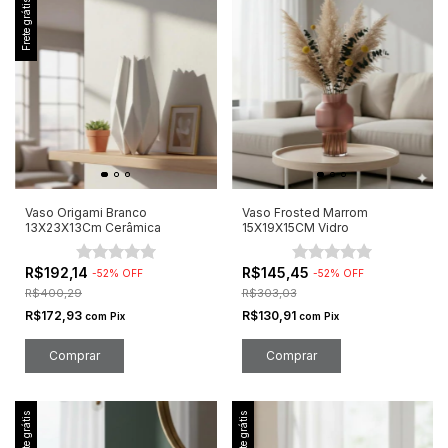
Frete grátis
Vaso Origami Branco
Vaso Frosted Marrom
13X23X13Cm Cerâmica
15X19X15CM Vidro
R$192,14
R$145,45
-
52
%
OFF
-
52
%
OFF
R$400,29
R$303,03
R$172,93
R$130,91
com
Pix
com
Pix
Frete grátis
Frete grátis