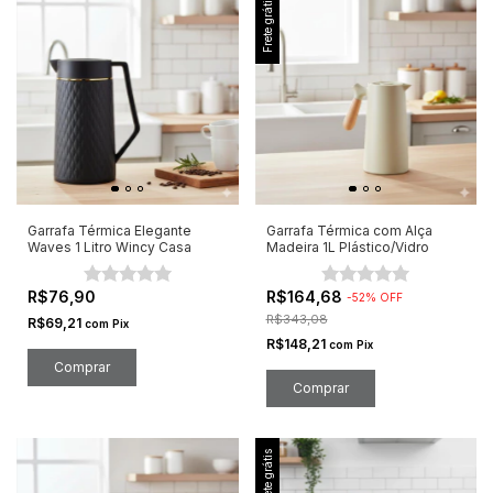
Frete grátis
Garrafa Térmica Elegante
Garrafa Térmica com Alça
Waves 1 Litro Wincy Casa
Madeira 1L Plástico/Vidro
R$76,90
R$164,68
-
52
%
OFF
R$343,08
R$69,21
com
Pix
R$148,21
com
Pix
Frete grátis