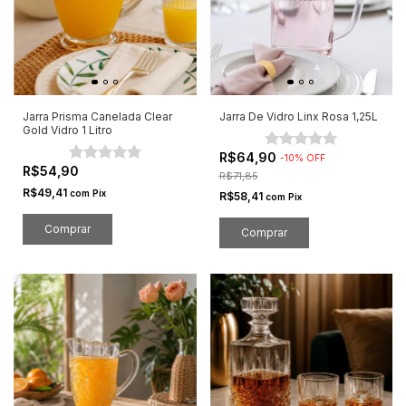
Jarra Prisma Canelada Clear
Jarra De Vidro Linx Rosa 1,25L
Gold Vidro 1 Litro
R$64,90
-
10
%
OFF
R$54,90
R$71,85
R$49,41
com
Pix
R$58,41
com
Pix