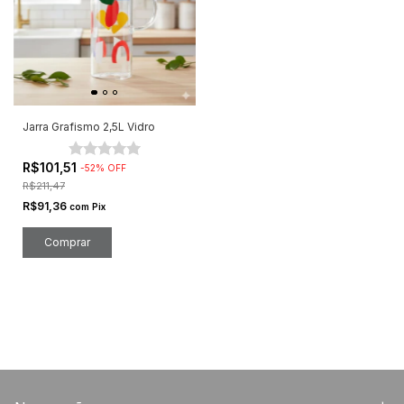
Jarra Grafismo 2,5L Vidro
R$101,51
-
52
%
OFF
R$211,47
R$91,36
com
Pix