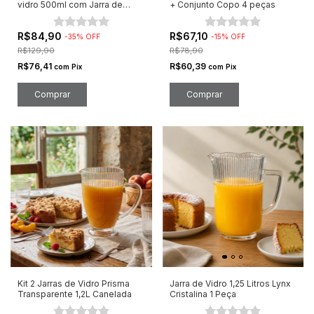
vidro 500ml com Jarra de
+ Conjunto Copo 4 peças
Vidro
R$84,90
R$67,10
-
35
%
OFF
-
15
%
OFF
R$129,90
R$78,90
R$76,41
R$60,39
com
Pix
com
Pix
Kit 2 Jarras de Vidro Prisma
Jarra de Vidro 1,25 Litros Lynx
Transparente 1,2L Canelada
Cristalina 1 Peça