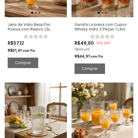
Jarra de Vidro Beija Flor
Garrafa Licoreira com Copos
Poesia com Relevo 1,5L
Whisky Vidro 3 Peças 1 Litro
R$57,12
R$49,90
-
17
%
OFF
R$59,99
R$51,41
com
Pix
R$44,91
com
Pix