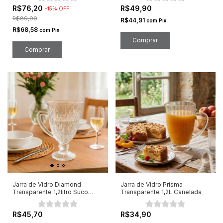
R$76,20
R$49,90
-
15
%
OFF
R$89,90
R$44,91
com
Pix
R$68,58
com
Pix
Jarra de Vidro Diamond
Jarra de Vidro Prisma
Transparente 1,2litro Suco
Transparente 1,2L Canelada
Água
R$45,70
R$34,90