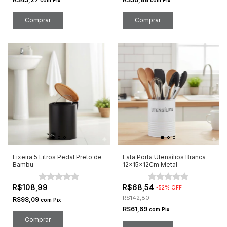
Lixeira 5 Litros Pedal Preto de
Lata Porta Utensílios Branca
Bambu
12x15x12Cm Metal
R$108,99
R$68,54
-
52
%
OFF
R$142,80
R$98,09
com
Pix
R$61,69
com
Pix