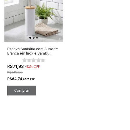
Escova Sanitária com Suporte
Branca em Inox e Bambu
39cm
R$71,93
-
52
%
OFF
R$149,85
R$64,74
com
Pix