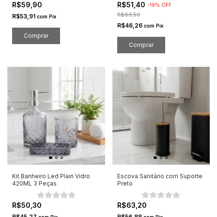
R$59,90
R$51,40
-
19
%
OFF
R$63,50
R$53,91
com
Pix
R$46,26
com
Pix
Comprar
Kit Banheiro Led Plain Vidro
Escova Sanitário com Suporte
420ML 3 Peças
Preto
R$50,30
R$63,20
R$45,27
R$56,88
com
Pix
com
Pix