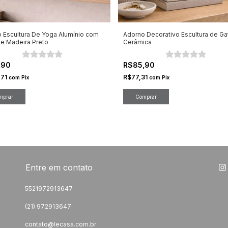
 Escultura De Yoga Alumínio com
Adorno Decorativo Escultura de G
e Madeira Preto
Cerâmica
1,90
R$85,90
,71
R$77,31
com
Pix
com
Pix
mprar
Entre em contato
5521972913647
(21) 972913647
contato@lecasa.com.br