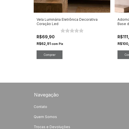
Vela Luminária Eletrônica Decorativa
Adorno
Coração Led
Base d
R$69,90
R$11
R$62,91
R$100
com
Pix
Co
Navegação
Contato
Quem Somos
Trocas e Devoluções