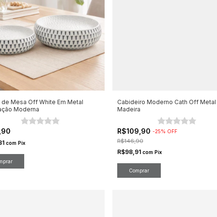
 de Mesa Off White Em Metal
Cabideiro Moderno Cath Off Metal
ação Moderna
Madeira
,90
R$109,90
-
25
%
OFF
R$146,90
31
com
Pix
R$98,91
com
Pix
mprar
Comprar