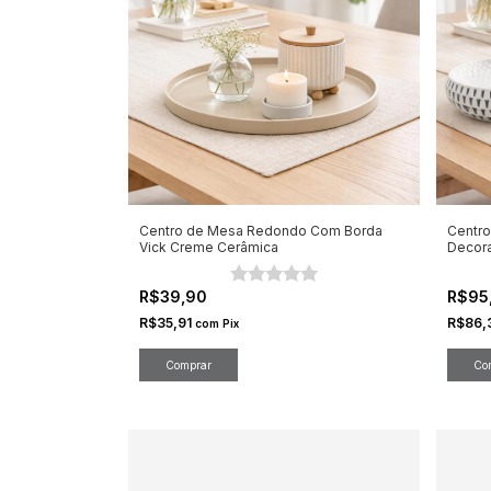
Centro de Mesa Redondo Com Borda
Centro
Vick Creme Cerâmica
Decor
R$39,90
R$95
R$35,91
R$86,
com
Pix
Co