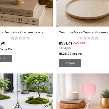
ura Decorativa Grain em Resina
Centro de Mesa Organic Moderno
,90
R$31,41
-
10
%
OFF
R$34,90
41
com
Pix
R$28,27
com
Pix
Comprar