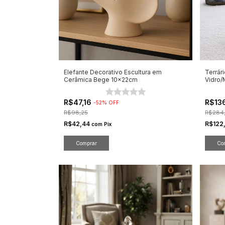
Elefante Decorativo Escultura em
Terrár
Cerâmica Bege 10x22cm
Vidro/
R$47,16
R$13
-
52
%
OFF
R$98,25
R$284
R$42,44
R$122
com
Pix