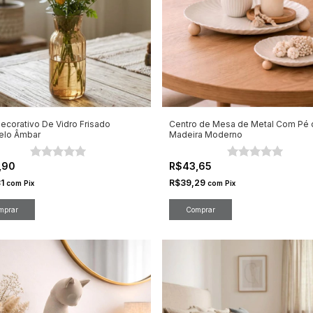
ecorativo De Vidro Frisado
Centro de Mesa de Metal Com Pé 
elo Âmbar
Madeira Moderno
,90
R$43,65
81
R$39,29
com
Pix
com
Pix
mprar
Comprar