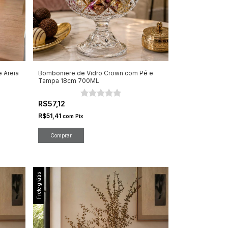
 Areia
Bomboniere de Vidro Crown com Pé e
Tampa 18cm 700ML
R$57,12
R$51,41
com
Pix
Frete grátis