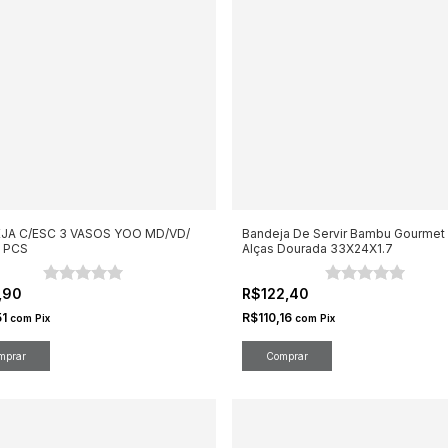
JA C/ESC 3 VASOS YOO MD/VD/
Bandeja De Servir Bambu Gourmet
 PCS
Alças Dourada 33X24X1.7
,90
R$122,40
51
R$110,16
com
Pix
com
Pix