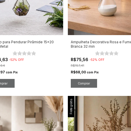
io para Pendurar Pirâmide 15x20
Ampulheta Decorativa Rosa e Fume
Metal
Branca 32 min
6,63
R$75,56
-
52
%
OFF
-
52
%
OFF
,64
R$157,41
,97
R$68,00
com
Pix
com
Pix
Frete grátis