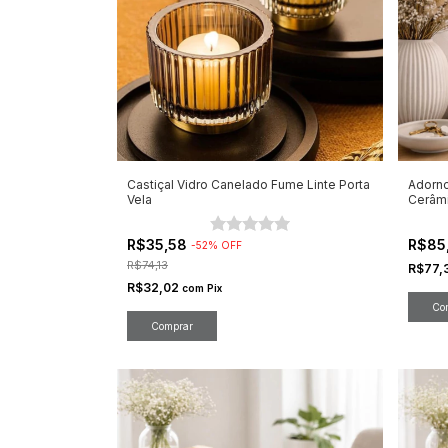
Castiçal Vidro Canelado Fume Linte Porta
Adorno
Vela
Cerâm
R$35,58
R$85
-
52
%
OFF
R$74,13
R$77,
R$32,02
com
Pix