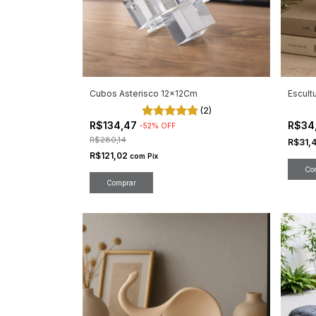
Cubos Asterisco 12x12Cm
Escult
(2)
R$134,47
R$34
-
52
%
OFF
R$280,14
R$31,
R$121,02
com
Pix