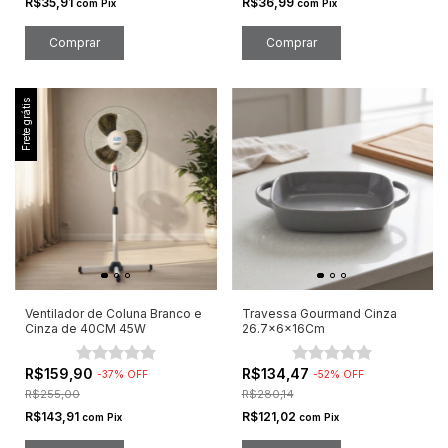
R$35,91
R$36,99
com
Pix
com
Pix
Frete grátis
Ventilador de Coluna Branco e
Travessa Gourmand Cinza
Cinza de 40CM 45W
26.7x6x16Cm
R$159,90
R$134,47
-
37
%
OFF
-
52
%
OFF
R$255,00
R$280,14
R$143,91
R$121,02
com
Pix
com
Pix