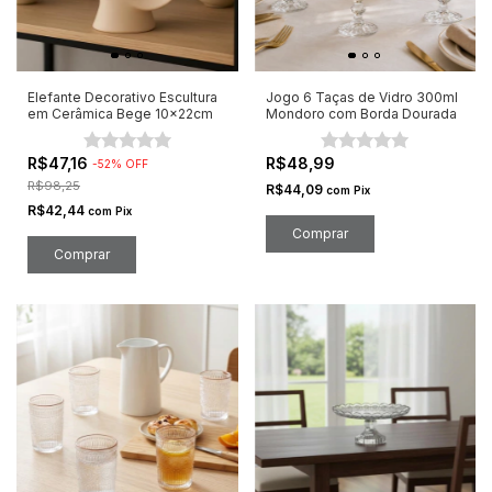
Elefante Decorativo Escultura
Jogo 6 Taças de Vidro 300ml
em Cerâmica Bege 10x22cm
Mondoro com Borda Dourada
R$47,16
R$48,99
-
52
%
OFF
R$98,25
R$44,09
com
Pix
R$42,44
com
Pix