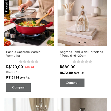
Frete grátis
Panela Caçarola Marble
Sagrada Família de Porcelana
Vermelha
1 Peça 9x6x20cm
R$179,90
R$80,99
-
51
%
OFF
R$367,40
R$72,89
com
Pix
R$161,91
com
Pix
Comprar