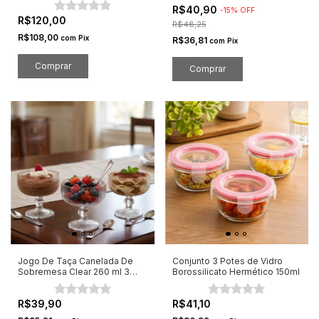
R$40,90
-
15
%
OFF
R$120,00
R$48,25
R$108,00
com
Pix
R$36,81
com
Pix
Jogo De Taça Canelada De
Conjunto 3 Potes de Vidro
Sobremesa Clear 260 ml 3
Borossilicato Hermético 150ml
Peças
R$39,90
R$41,10