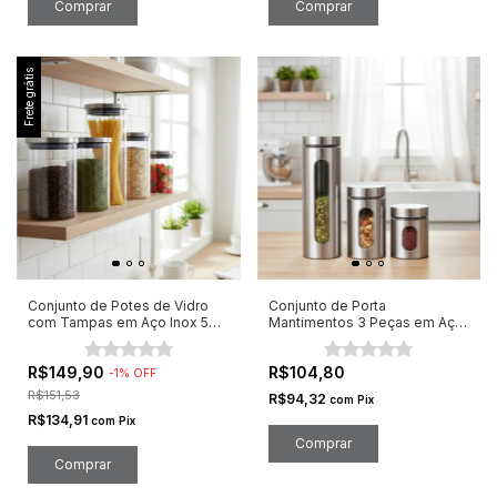
Frete grátis
Conjunto de Potes de Vidro
Conjunto de Porta
com Tampas em Aço Inox 5
Mantimentos 3 Peças em Aço
Peças Tamanhos Variados
Inox e Vidro com Tampa de
Rosca
R$149,90
R$104,80
-
1
%
OFF
R$151,53
R$94,32
com
Pix
R$134,91
com
Pix