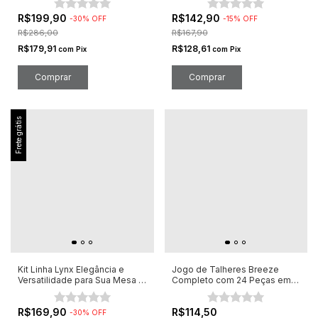
R$199,90
R$142,90
-
30
%
OFF
-
15
%
OFF
R$286,00
R$167,90
R$179,91
R$128,61
com
Pix
com
Pix
Frete grátis
Kit Linha Lynx Elegância e
Jogo de Talheres Breeze
Versatilidade para Sua Mesa 8
Completo com 24 Peças em
Peças
Aço Inox
R$169,90
R$114,50
-
30
%
OFF