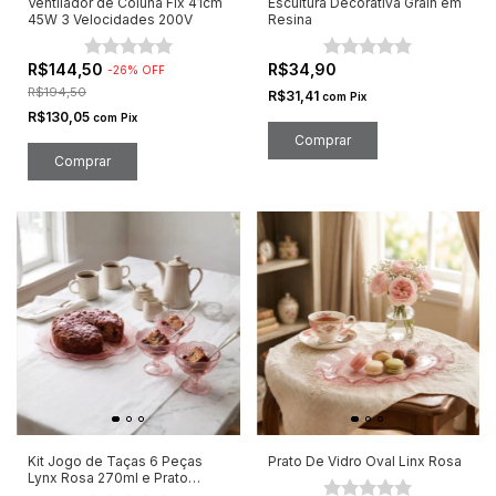
Ventilador de Coluna Fix 41cm
Escultura Decorativa Grain em
45W 3 Velocidades 200V
Resina
R$144,50
R$34,90
-
26
%
OFF
R$194,50
R$31,41
com
Pix
R$130,05
com
Pix
Kit Jogo de Taças 6 Peças
Prato De Vidro Oval Linx Rosa
Lynx Rosa 270ml e Prato
33cm