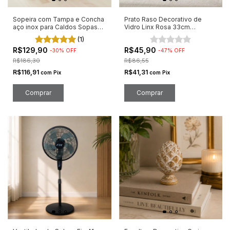
Sopeira com Tampa e Concha
Prato Raso Decorativo de
aço inox para Caldos Sopas
Vidro Linx Rosa 33cm
21cm
Elegante
(1)
R$129,90
R$45,90
-
30
%
OFF
-
47
%
OFF
R$186,30
R$86,55
R$116,91
R$41,31
com
Pix
com
Pix