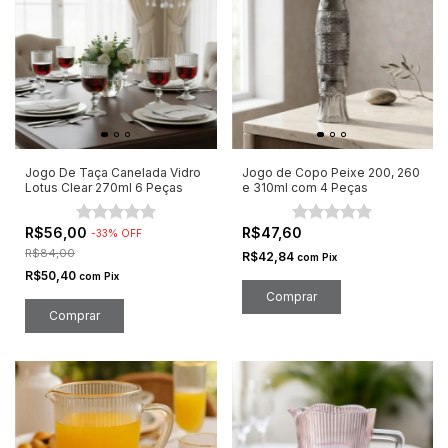
Jogo De Taça Canelada Vidro
Jogo de Copo Peixe 200, 260
Lotus Clear 270ml 6 Peças
e 310ml com 4 Peças
R$56,00
R$47,60
-
33
%
OFF
R$84,00
R$42,84
com
Pix
R$50,40
com
Pix