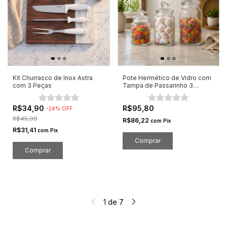
Kit Churrasco de Inox Astra
Pote Hermético de Vidro com
com 3 Peças
Tampa de Passarinho 3
Unidades
R$34,90
R$95,80
-
24
%
OFF
R$45,99
R$86,22
com
Pix
R$31,41
com
Pix
1
de
7