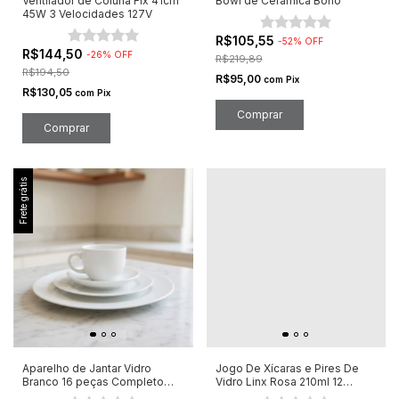
Ventilador de Coluna Fix 41cm
Bowl de Cerâmica Boho
45W 3 Velocidades 127V
R$105,55
-
52
%
OFF
R$144,50
-
26
%
OFF
R$219,89
R$194,50
R$95,00
com
Pix
R$130,05
com
Pix
Comprar
Frete grátis
Aparelho de Jantar Vidro
Jogo De Xícaras e Pires De
Branco 16 peças Completo
Vidro Linx Rosa 210ml 12
Lovely
Peças