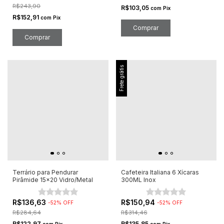
R$243,90
R$103,05
com
Pix
R$152,91
com
Pix
Frete grátis
Terrário para Pendurar
Cafeteira Italiana 6 Xícaras
Pirâmide 15x20 Vidro/Metal
300ML Inox
R$136,63
R$150,94
-
52
%
OFF
-
52
%
OFF
R$284,64
R$314,46
R$122,97
R$135,85