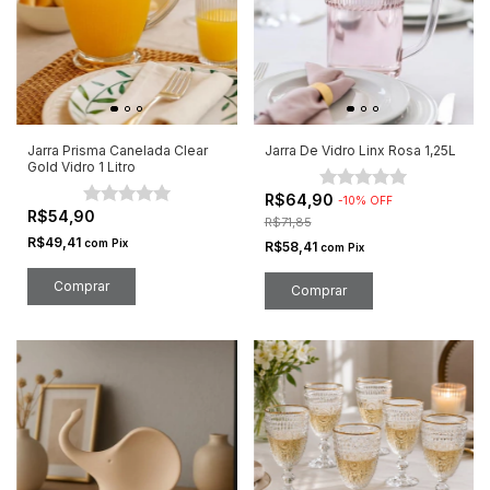
Jarra Prisma Canelada Clear
Jarra De Vidro Linx Rosa 1,25L
Gold Vidro 1 Litro
R$64,90
-
10
%
OFF
R$54,90
R$71,85
R$49,41
com
Pix
R$58,41
com
Pix