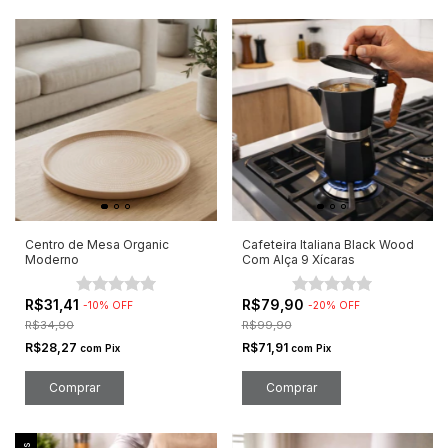
Centro de Mesa Organic
Cafeteira Italiana Black Wood
Moderno
Com Alça 9 Xícaras
R$31,41
R$79,90
-
10
%
OFF
-
20
%
OFF
R$34,90
R$99,90
R$28,27
R$71,91
com
Pix
com
Pix
Comprar