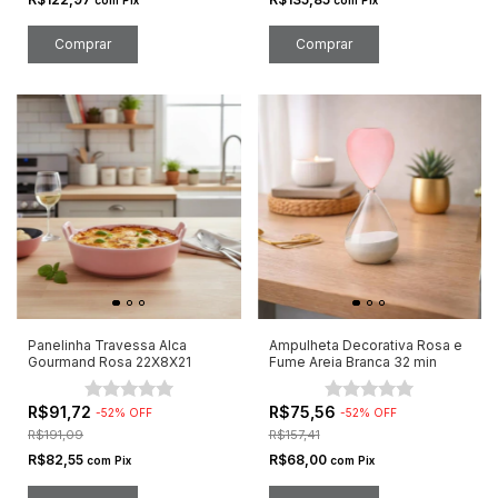
com
Pix
com
Pix
Panelinha Travessa Alca
Ampulheta Decorativa Rosa e
Gourmand Rosa 22X8X21
Fume Areia Branca 32 min
R$91,72
R$75,56
-
52
%
OFF
-
52
%
OFF
R$191,09
R$157,41
R$82,55
R$68,00
com
Pix
com
Pix