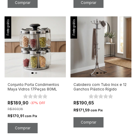
Comprar
Frete grátis
Frete grátis
Conjunto Porta Condimentos
Cabideiro com Tubo Inox e 12
Maya Vidros 17Peças 80ML
Ganchos Plástico Rígido
R$189,90
R$190,65
-
37
%
OFF
R$303,18
R$171,59
com
Pix
R$170,91
com
Pix