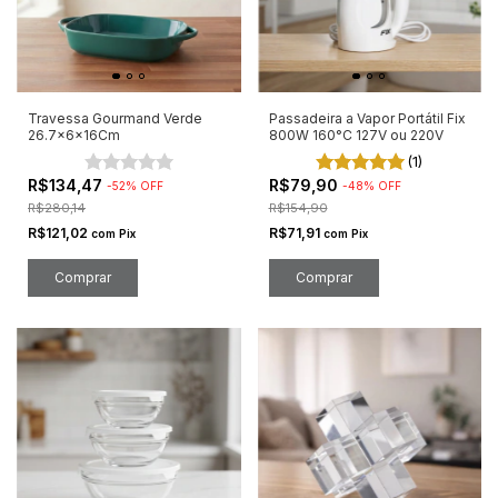
Travessa Gourmand Verde
Passadeira a Vapor Portátil Fix
26.7x6x16Cm
800W 160°C 127V ou 220V
(1)
R$134,47
R$79,90
-
52
%
OFF
-
48
%
OFF
R$280,14
R$154,90
R$121,02
R$71,91
com
Pix
com
Pix
Comprar