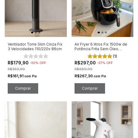
Ventilador Torre Slim Cinza Fix
Air Fryer 6 litros Fix 1500w de
3 Velocidades 110/220v 86cm
Potência Frita Sem Óleo
127v/220v
(1)
R$179,90
R$297,00
-
50
%
OFF
-
57
%
OFF
R$359,90
R$689,90
R$161,91
R$267,30
com
Pix
com
Pix
Comprar
Comprar