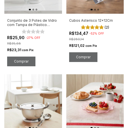
Conjunto de 3 Potes de Vidro
Cubos Asterisco 12x12Cm
com Tampa de Plástico
(2)
Cozinha
R$134,47
-
52
%
OFF
R$25,90
-
27
%
OFF
R$280,14
R$35,68
R$121,02
com
Pix
R$23,31
com
Pix