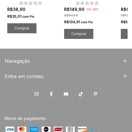
Wincy Casa
Aço Inox 5 Peças
Forno
Tamanhos Variados
R$38,90
R$149,90
R$60
-
1
%
OFF
R$151,53
R$125,
R$35,01
com
Pix
R$134,91
R$54
com
Pix
Navegação
Entre em contato
Meios de pagamento