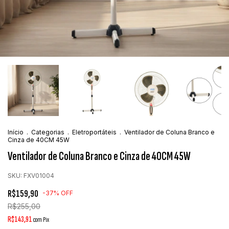
Início
.
Categorias
.
Eletroportáteis
.
Ventilador de Coluna Branco e
Cinza de 40CM 45W
Ventilador de Coluna Branco e Cinza de 40CM 45W
SKU:
FXV01004
R$159,90
-
37
%
OFF
R$255,00
R$143,91
com
Pix