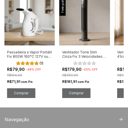
Frete grátis
Passadeira a Vapor Portátil
Ventilador Torre Slim
Ventil
Fix 800W 160°C 127V ou
Cinza Fix 3 Velocidades
41cm 
220V
110/220v 86cm
127V
(1)
R$79,90
R$179,90
R$14
-
48
%
OFF
-
50
%
OFF
R$154,90
R$359,90
R$194
R$71,91
R$161,91
R$130
com
Pix
com
Pix
Comprar
Comprar
Navegação