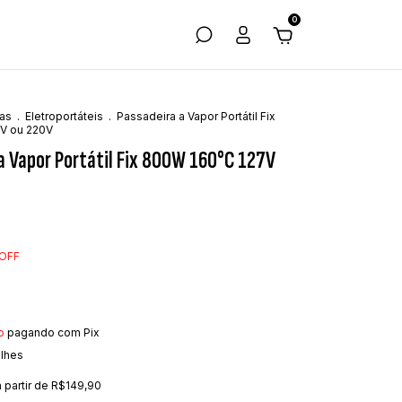
0
as
.
Eletroportáteis
.
Passadeira a Vapor Portátil Fix
V ou 220V
a Vapor Portátil Fix 800W 160°C 127V
OFF
o
pagando com Pix
alhes
a partir de
R$149,90