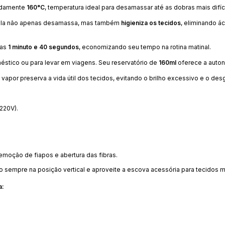
adamente
160°C
, temperatura ideal para desamassar até as dobras mais difíc
, ela não apenas desamassa, mas também
higieniza os tecidos
, eliminando á
nas
1 minuto e 40 segundos
, economizando seu tempo na rotina matinal.
éstico ou para levar em viagens. Seu reservatório de
160ml
oferece a autono
vapor preserva a vida útil dos tecidos, evitando o brilho excessivo e o de
220V).
remoção de fiapos e abertura das fibras.
ho sempre na posição vertical e aproveite a escova acessória para tecidos 
a: