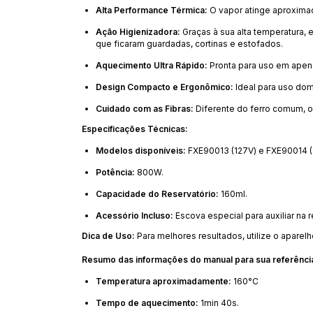
Alta Performance Térmica:
O vapor atinge aproxim
Ação Higienizadora:
Graças à sua alta temperatura
que ficaram guardadas, cortinas e estofados.
Aquecimento Ultra Rápido:
Pronta para uso em ape
Design Compacto e Ergonômico:
Ideal para uso dom
Cuidado com as Fibras:
Diferente do ferro comum, o 
Especificações Técnicas:
Modelos disponíveis:
FXE90013 (127V) e FXE90014 (
Potência:
800W.
Capacidade do Reservatório:
160ml.
Acessório Incluso:
Escova especial para auxiliar na 
Dica de Uso:
Para melhores resultados, utilize o aparel
Resumo das informações do manual para sua referênci
Temperatura aproximadamente:
160°C
Tempo de aquecimento:
1min 40s.