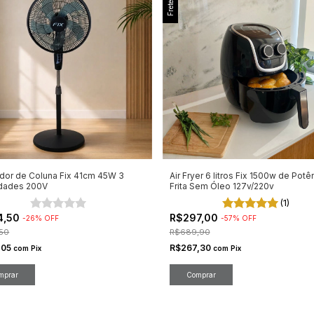
ador de Coluna Fix 41cm 45W 3
Air Fryer 6 litros Fix 1500w de Potê
idades 200V
Frita Sem Óleo 127v/220v
(1)
4,50
R$297,00
-
26
%
OFF
-
57
%
OFF
50
R$689,90
,05
R$267,30
com
Pix
com
Pix
Comprar