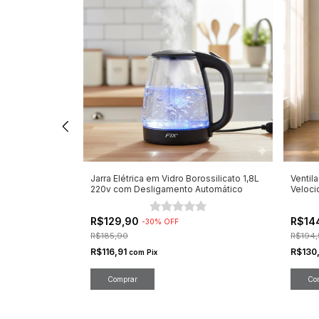
0W Fix
Jarra Elétrica em Vidro Borossilicato 1,8L
Ventil
na Sua Cozinha
220v com Desligamento Automático
Veloc
R$129,90
R$14
-
30
%
OFF
R$185,90
R$194,
R$116,91
R$130
com
Pix
Comprar