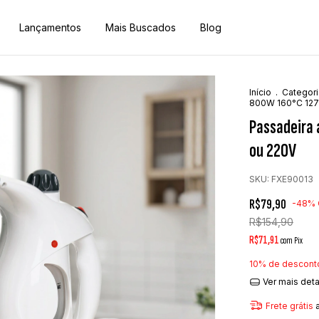
Lançamentos
Mais Buscados
Blog
Início
.
Categori
800W 160°C 127
Passadeira 
ou 220V
SKU:
FXE90013
R$79,90
-
48
%
R$154,90
R$71,91
com
Pix
10% de descont
Ver mais det
Frete grátis