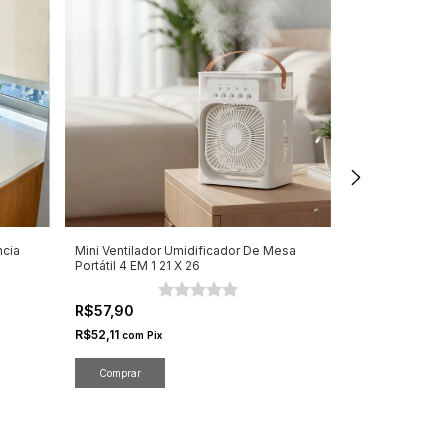
ncia
Mini Ventilador Umidificador De Mesa
Ventilador de C
Portátil 4 EM 1 21 X 26
40CM 45W
R$57,90
R$159,90
-
37
R$255,00
R$52,11
com
Pix
R$143,91
com
Pi
Comprar