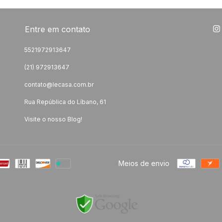
Entre em contato
5521972913647
(21) 972913647
contato@lecasa.com.br
Rua República do Líbano, 61
Visite o nosso Blog!
Meios de envio