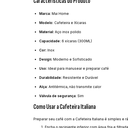
Características do Produto
Marca:
Mai Home
Modelo:
Cafeteira e Xícaras
Material:
Aço inox polido
Capacidade:
6 xícaras (300ML)
Cor:
Inox
Design:
Moderno e Sofisticado
Uso:
Ideal para manusear e preparar café
Durabilidade:
Resistente e Durável
Alça:
Antitérmica, não transmite calor
Válvula de segurança:
Sim
Como Usar a Cafeteira Italiana
Preparar seu café com a Cafeteira Italiana é simples e r
Encha o recipiente inferior com água fria e filtrad