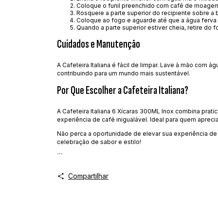
Coloque o funil preenchido com café de moagem
Rosqueie a parte superior do recipiente sobre a 
Coloque ao fogo e aguarde até que a água ferva e
Quando a parte superior estiver cheia, retire do 
Cuidados e Manutenção
A Cafeteira Italiana é fácil de limpar. Lave à mão com ág
contribuindo para um mundo mais sustentável.
Por Que Escolher a Cafeteira Italiana?
A Cafeteira Italiana 6 Xícaras 300ML Inox combina prat
experiência de café inigualável. Ideal para quem apreci
Não perca a oportunidade de elevar sua experiência de 
celebração de sabor e estilo!
```
Compartilhar