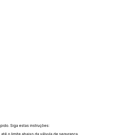
ápido. Siga estas instruções:
a até o limite abaixo da válvula de segurança.