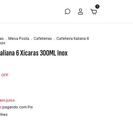
0
as
.
Mesa Posta
.
Cafeteiras
.
Cafeteira Italiana 6
nox
taliana 6 Xícaras 300ML Inox
%
OFF
em juros
o
pagando com Pix
alhes