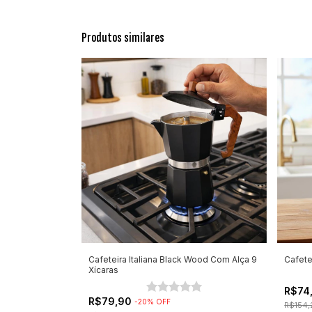
Produtos similares
Cafeteira Italiana Black Wood Com Alça 9
Cafete
Xícaras
R$74
R$79,90
-
20
%
OFF
R$154,