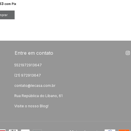
63
com
Pix
Entre em contato
5521972913647
(21) 972913647
contato@lecasa.com.br
Rua República do Líbano, 61
Visite o nosso Blog!