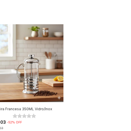
ira Francesa 350ML Vidro/Inox
,03
-
52
%
OFF
23