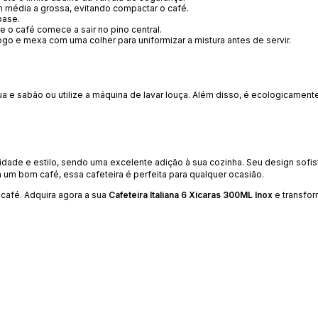
 média a grossa, evitando compactar o café.
base.
 o café comece a sair no pino central.
fogo e mexa com uma colher para uniformizar a mistura antes de servir.
ua e sabão ou utilize a máquina de lavar louça. Além disso, é ecologicamente c
icidade e estilo, sendo uma excelente adição à sua cozinha. Seu design sofi
a um bom café, essa cafeteira é perfeita para qualquer ocasião.
café. Adquira agora a sua
Cafeteira Italiana 6 Xícaras 300ML Inox
e transfo