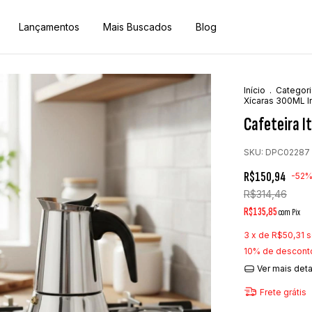
Lançamentos
Mais Buscados
Blog
Início
.
Categori
Xícaras 300ML I
Cafeteira I
SKU:
DPC02287
R$150,94
-
52
R$314,46
R$135,85
com
Pix
3
x de
R$50,31
s
10% de descont
Ver mais det
Frete grátis