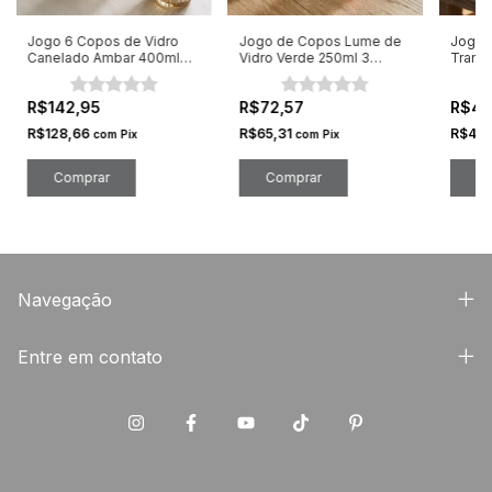
Jogo 6 Copos de Vidro
Jogo de Copos Lume de
Jogo 
Canelado Ambar 400ml
Vidro Verde 250ml 3
Trans
Athena Gold
Unidades
320ml
R$142,95
R$72,57
R$44
R$128,66
R$65,31
R$40
com
Pix
com
Pix
Navegação
Entre em contato