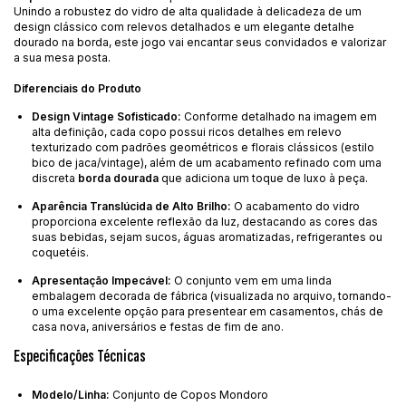
Unindo a robustez do vidro de alta qualidade à delicadeza de um
design clássico com relevos detalhados e um elegante detalhe
dourado na borda, este jogo vai encantar seus convidados e valorizar
a sua mesa posta.
Diferenciais do Produto
Design Vintage Sofisticado:
Conforme detalhado na imagem em
alta definição, cada copo possui ricos detalhes em relevo
texturizado com padrões geométricos e florais clássicos (estilo
bico de jaca/vintage), além de um acabamento refinado com uma
discreta
borda dourada
que adiciona um toque de luxo à peça.
Aparência Translúcida de Alto Brilho:
O acabamento do vidro
proporciona excelente reflexão da luz, destacando as cores das
suas bebidas, sejam sucos, águas aromatizadas, refrigerantes ou
coquetéis.
Apresentação Impecável:
O conjunto vem em uma linda
embalagem decorada de fábrica (visualizada no arquivo, tornando-
o uma excelente opção para presentear em casamentos, chás de
casa nova, aniversários e festas de fim de ano.
Especificações Técnicas
Modelo/Linha:
Conjunto de Copos Mondoro