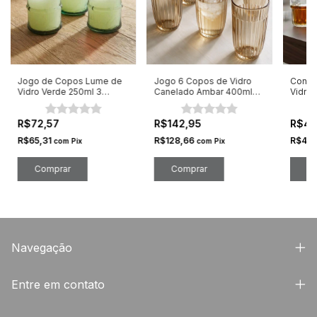
Jogo de Copos Lume de
Jogo 6 Copos de Vidro
Conju
Vidro Verde 250ml 3
Canelado Ambar 400ml
Vidro
Unidades
Athena Gold
com 6
R$72,57
R$142,95
R$4
R$65,31
R$128,66
R$44,
com
Pix
com
Pix
Navegação
Entre em contato