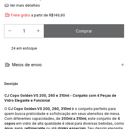
Ver mais detalhes
Frete grátis
a partir de
R$149,90
24
em estoque
Meios de envio
Descrição
CJ Copo Golden VS 200, 260 e 310ml - Conjunto com 4 Peças de
Vidro Elegante e Funcional
O
CJ Copo Golden VS 200, 260, 310ml
é o conjunto perfeito para
quem busca praticidade e sofisticação em seus utensílios de mesa.
Com diferentes capacidades, de
200ml a 310ml
, este conjunto de
4
copos
em vidro de alta qualidade é ideal para diversas bebidas, como
água
,
suco
,
refrigerante
ou até
drinks especiais
. Seu design elegante