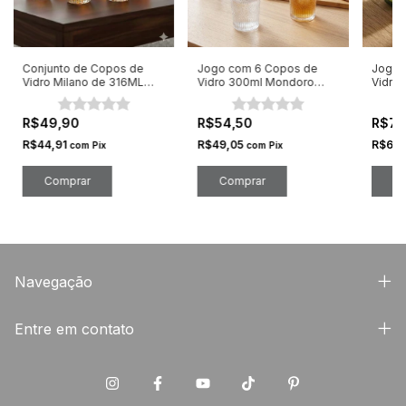
Conjunto de Copos de
Jogo com 6 Copos de
Jogo 
Vidro Milano de 316ML
Vidro 300ml Mondoro
Vidro 
com 6 Peças
com Borda Dourada
Unida
R$49,90
R$54,50
R$72
R$44,91
R$49,05
R$65,
com
Pix
com
Pix
Navegação
Entre em contato