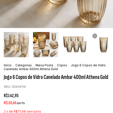
Início
.
Categorias
.
Mesa Posta
.
Copos
.
Jogo 6 Copos de Vidro
Canelado Ambar 400ml Athena Gold
Jogo 6 Copos de Vidro Canelado Ambar 400ml Athena Gold
SKU:
VDA14114
R$142,95
R$128,66
com
Pix
2
x de
R$71,48
sem juros