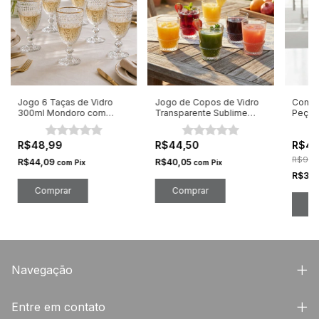
Jogo 6 Taças de Vidro
Jogo de Copos de Vidro
Conjun
300ml Mondoro com
Transparente Sublime
Peças
Borda Dourada
320ml 6 Peças
R$48,99
R$44,50
R$43
R$91,
R$44,09
R$40,05
com
Pix
com
Pix
R$39
Navegação
Entre em contato