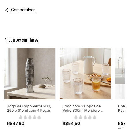
Compartilhar
Produtos similares
Jogo de Copo Peixe 200,
Jogo com 6 Copos de
Conjun
260 e 310ml com 4 Peças
Vidro 300ml Mondoro
Peças
com Borda Dourada
R$47,60
R$54,50
R$43