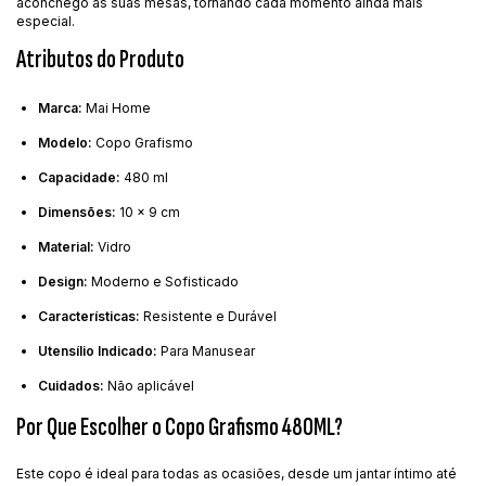
aconchego às suas mesas, tornando cada momento ainda mais
especial.
Atributos do Produto
Marca:
Mai Home
Modelo:
Copo Grafismo
Capacidade:
480 ml
Dimensões:
10 x 9 cm
Material:
Vidro
Design:
Moderno e Sofisticado
Características:
Resistente e Durável
Utensílio Indicado:
Para Manusear
Cuidados:
Não aplicável
Por Que Escolher o Copo Grafismo 480ML?
Este copo é ideal para todas as ocasiões, desde um jantar íntimo até