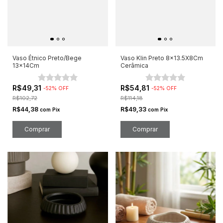
Vaso Étnico Preto/Bege
Vaso Klin Preto 8x13.5X8Cm
13x14Cm
Cerâmica
R$49,31
R$54,81
-
52
%
OFF
-
52
%
OFF
R$102,72
R$114,18
R$44,38
R$49,33
com
Pix
com
Pix