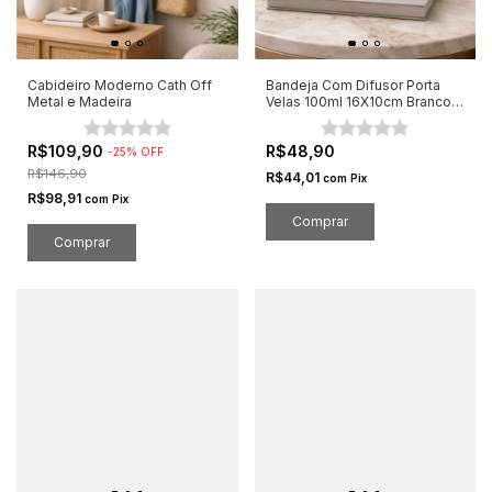
Cabideiro Moderno Cath Off
Bandeja Com Difusor Porta
Metal e Madeira
Velas 100ml 16X10cm Branco e
Cinza
R$109,90
R$48,90
-
25
%
OFF
R$146,90
R$44,01
com
Pix
R$98,91
com
Pix
Comprar
Comprar