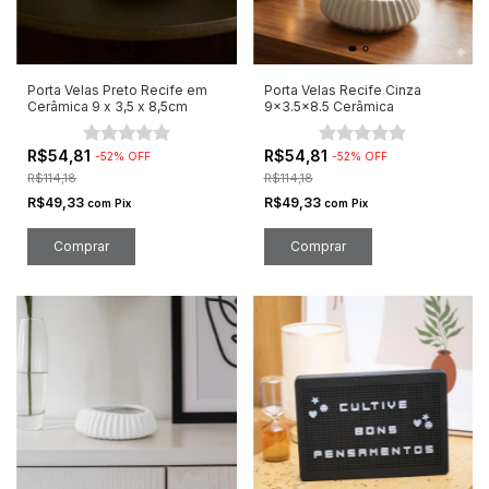
Porta Velas Preto Recife em
Porta Velas Recife Cinza
Cerâmica 9 x 3,5 x 8,5cm
9x3.5x8.5 Cerâmica
R$54,81
R$54,81
-
52
%
OFF
-
52
%
OFF
R$114,18
R$114,18
R$49,33
R$49,33
com
Pix
com
Pix