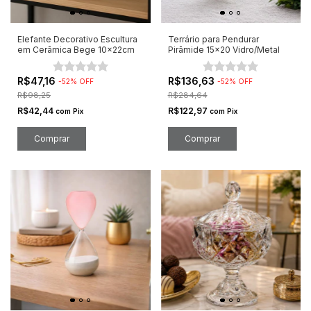
Elefante Decorativo Escultura
Terrário para Pendurar
em Cerâmica Bege 10x22cm
Pirâmide 15x20 Vidro/Metal
R$47,16
R$136,63
-
52
%
OFF
-
52
%
OFF
R$98,25
R$284,64
R$42,44
R$122,97
com
Pix
com
Pix