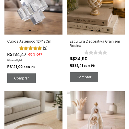
Cubos Asterisco 12x12Cm
Escultura Decorativa Grain em
Resina
(2)
R$134,47
-
52
%
OFF
R$34,90
R$280,14
R$31,41
com
Pix
R$121,02
com
Pix