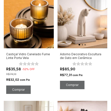
Castiçal Vidro Canelado Fume
Adorno Decorativo Escultura
Linte Porta Vela
de Gato em Cerâmica
R$35,58
R$85,90
-
52
%
OFF
R$74,13
R$77,31
com
Pix
R$32,02
com
Pix