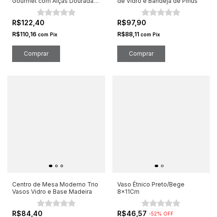
Gourmet com Alças Dourada
de Vidro e Bandeja de Pinus
33X24X1.7
R$122,40
R$97,90
R$110,16
R$88,11
com
Pix
com
Pix
Centro de Mesa Moderno Trio
Vaso Étnico Preto/Bege
Vasos Vidro e Base Madeira
8x11Cm
R$84,40
R$46,57
-
52
%
OFF