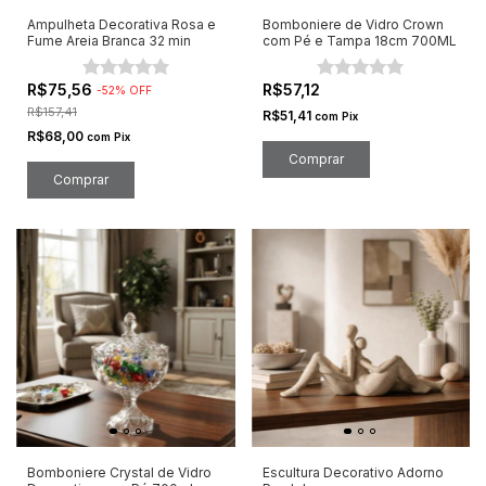
Ampulheta Decorativa Rosa e
Bomboniere de Vidro Crown
Fume Areia Branca 32 min
com Pé e Tampa 18cm 700ML
R$75,56
R$57,12
-
52
%
OFF
R$157,41
R$51,41
com
Pix
R$68,00
com
Pix
Bomboniere Crystal de Vidro
Escultura Decorativo Adorno