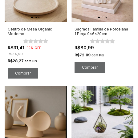
Centro de Mesa Organic
Sagrada Família de Porcelana
Moderno
1 Peça 9x6x20cm
R$31,41
R$80,99
-
10
%
OFF
R$34,90
R$72,89
com
Pix
R$28,27
com
Pix
Comprar