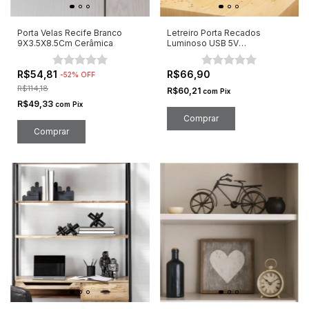
Porta Velas Recife Branco
Letreiro Porta Recados
9X3.5X8.5Cm Cerâmica
Luminoso USB 5V
29.5x21x4cm
R$54,81
R$66,90
-
52
%
OFF
R$114,18
R$60,21
com
Pix
R$49,33
com
Pix