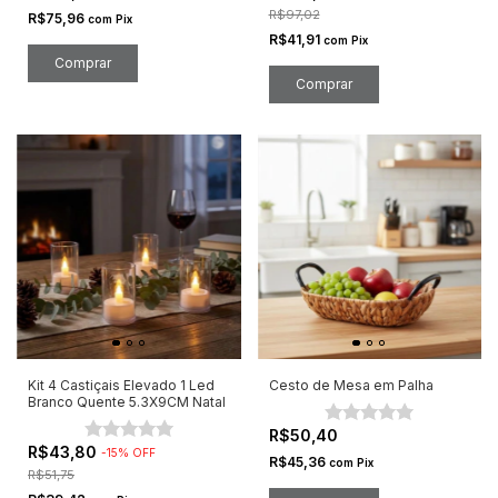
R$97,02
R$75,96
com
Pix
R$41,91
com
Pix
Kit 4 Castiçais Elevado 1 Led
Cesto de Mesa em Palha
Branco Quente 5.3X9CM Natal
R$50,40
R$43,80
-
15
%
OFF
R$45,36
com
Pix
R$51,75