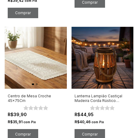
R$39,42
com
Pix
Comprar
Centro de Mesa Croche
Lanterna Lampião Castiçal
45x75Cm
Madeira Corda Rústico
12x9.5x18Cm
R$39,90
R$44,95
R$35,91
R$40,46
com
Pix
com
Pix