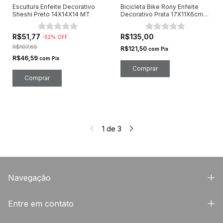
Escultura Enfeite Decorativo
Bicicleta Bike Rony Enfeite
Sheshi Preto 14X14X14 MT
Decorativo Prata 17X11X6cm
MT
R$51,77
R$135,00
-
52
%
OFF
R$107,85
R$121,50
com
Pix
R$46,59
com
Pix
1
de
3
Navegação
Entre em contato