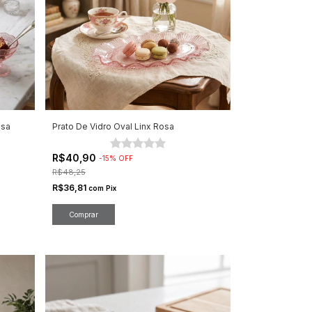
osa
Prato De Vidro Oval Linx Rosa
R$40,90
-
15
%
OFF
R$48,25
R$36,81
com
Pix