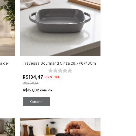
za de
Travessa Gourmand Cinza 26.7x6x16Cm
R$134,47
-
52
%
OFF
R$280,14
R$121,02
com
Pix