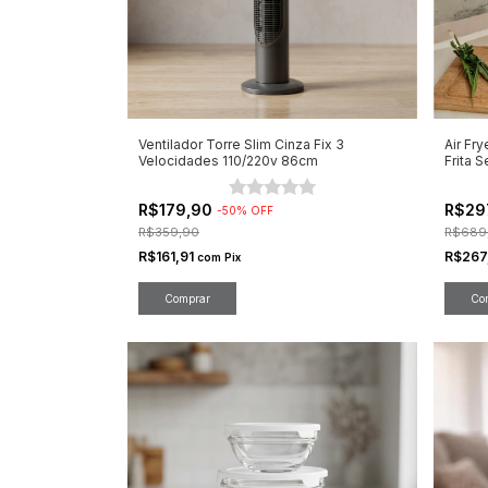
Ventilador Torre Slim Cinza Fix 3
Air Fry
Velocidades 110/220v 86cm
Frita 
R$179,90
R$29
-
50
%
OFF
R$359,90
R$689
R$161,91
R$267
com
Pix
Comprar
Co