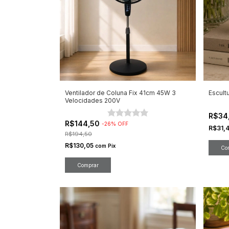
Ventilador de Coluna Fix 41cm 45W 3
Escult
Velocidades 200V
R$34
R$144,50
-
26
%
OFF
R$31,
R$194,50
R$130,05
com
Pix