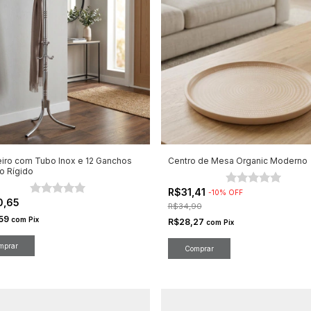
iro com Tubo Inox e 12 Ganchos
Centro de Mesa Organic Moderno
co Rígido
R$31,41
-
10
%
OFF
0,65
R$34,90
,59
com
Pix
R$28,27
com
Pix
Comprar