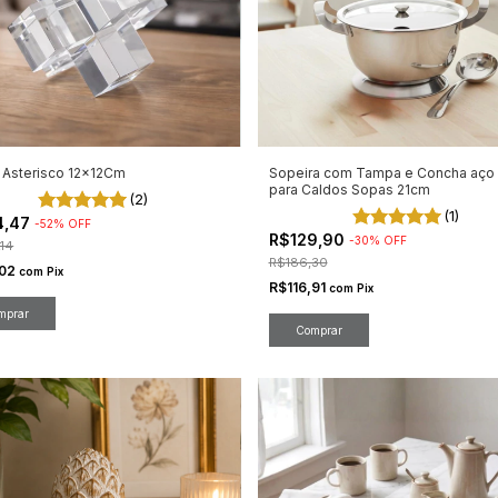
 Asterisco 12x12Cm
Sopeira com Tampa e Concha aço 
para Caldos Sopas 21cm
(2)
(1)
4,47
-
52
%
OFF
R$129,90
-
30
%
OFF
14
R$186,30
,02
com
Pix
R$116,91
com
Pix