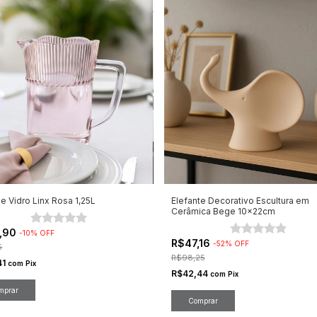
De Vidro Linx Rosa 1,25L
Elefante Decorativo Escultura em
Cerâmica Bege 10x22cm
,90
-
10
%
OFF
R$47,16
-
52
%
OFF
5
R$98,25
41
com
Pix
R$42,44
com
Pix