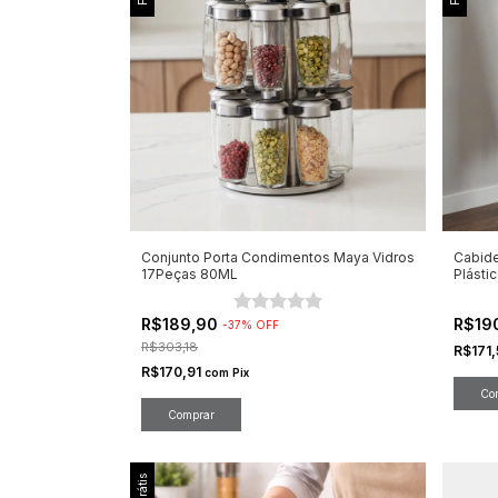
Conjunto Porta Condimentos Maya Vidros
Cabide
17Peças 80ML
Plásti
R$189,90
R$19
-
37
%
OFF
R$303,18
R$171
R$170,91
com
Pix