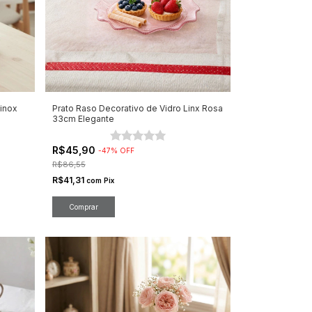
inox
Prato Raso Decorativo de Vidro Linx Rosa
33cm Elegante
R$45,90
-
47
%
OFF
R$86,55
R$41,31
com
Pix