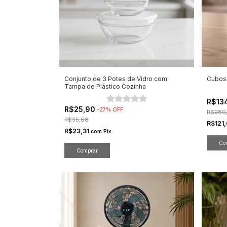
Conjunto de 3 Potes de Vidro com
Cubos
Tampa de Plástico Cozinha
R$13
R$25,90
-
27
%
OFF
R$280,
R$35,68
R$121
R$23,31
com
Pix