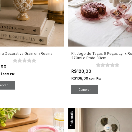
ura Decorativa Grain em Resina
Kit Jogo de Taças 6 Peças Lynx R
270ml e Prato 33cm
,90
R$120,00
41
com
Pix
R$108,00
com
Pix
Frete grátis