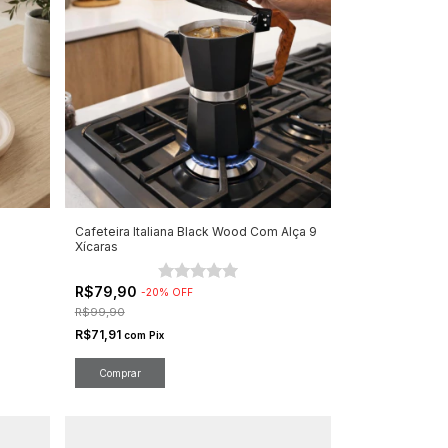
Cafeteira Italiana Black Wood Com Alça 9
Xícaras
R$79,90
-
20
%
OFF
R$99,90
R$71,91
com
Pix