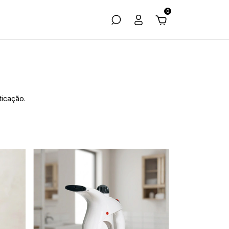
0
ticação.