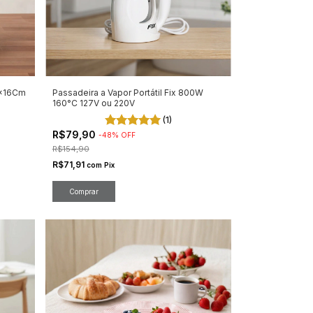
6x16Cm
Passadeira a Vapor Portátil Fix 800W
160°C 127V ou 220V
(1)
R$79,90
-
48
%
OFF
R$154,90
R$71,91
com
Pix
Comprar