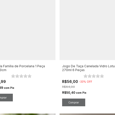
a Família de Porcelana 1 Peça
Jogo De Taça Canelada Vidro Lotu
20cm
270ml 6 Peças
,99
R$56,00
-
33
%
OFF
R$84,00
89
com
Pix
R$50,40
com
Pix