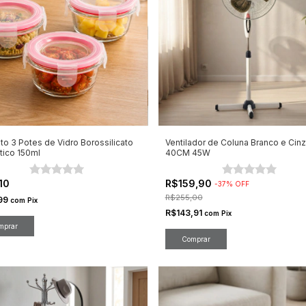
to 3 Potes de Vidro Borossilicato
Ventilador de Coluna Branco e Cin
ico 150ml
40CM 45W
,10
R$159,90
-
37
%
OFF
R$255,00
99
com
Pix
R$143,91
com
Pix
Comprar