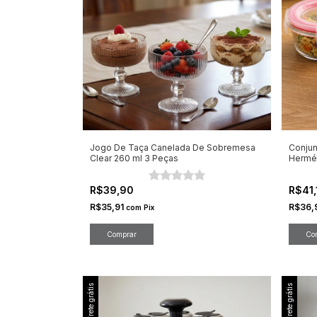
Jogo De Taça Canelada De Sobremesa
Conjun
Clear 260 ml 3 Peças
Hermét
R$39,90
R$41
R$35,91
R$36,
com
Pix
Frete grátis
Frete grátis