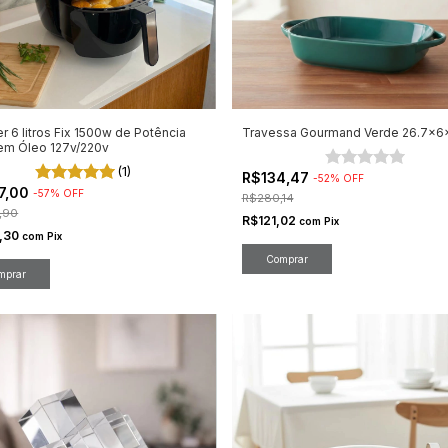
er 6 litros Fix 1500w de Potência
Travessa Gourmand Verde 26.7x
Sem Óleo 127v/220v
(1)
R$134,47
-
52
%
OFF
7,00
-
57
%
OFF
R$280,14
,90
R$121,02
com
Pix
,30
com
Pix
mprar