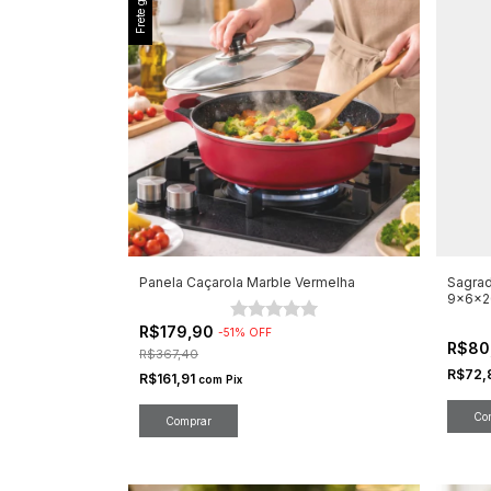
Frete grátis
Panela Caçarola Marble Vermelha
Sagrad
9x6x
R$179,90
-
51
%
OFF
R$80
R$367,40
R$72,
R$161,91
com
Pix
Comprar