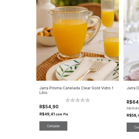
Jarra Prisma Canelada Clear Gold Vidro 1
Jarra 
Litro
R$64
R$54,90
R$71,8
R$49,41
com
Pix
R$58,