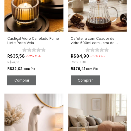
Castiçal Vidro Canelado Fume
Cafeteira com Coador de
Linte Porta Vela
vidro 500ml com Jarra de
Vidro
R$35,58
R$84,90
-
52
%
OFF
-
35
%
OFF
R$74,13
R$129,90
R$32,02
R$76,41
com
Pix
com
Pix