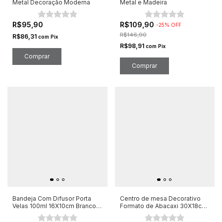
Metal Decoração Moderna
Metal e Madeira
R$95,90
R$109,90
-
25
%
OFF
R$146,90
R$86,31
com
Pix
R$98,91
com
Pix
Comprar
Comprar
Bandeja Com Difusor Porta
Centro de mesa Decorativo
Velas 100ml 16X10cm Branco e
Formato de Abacaxi 30X18cm
Cinza
Madeira