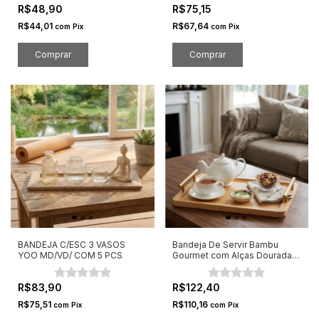
R$48,90
R$75,15
R$44,01
R$67,64
com
Pix
com
Pix
Comprar
Comprar
BANDEJA C/ESC 3 VASOS
Bandeja De Servir Bambu
YOO MD/VD/ COM 5 PCS
Gourmet com Alças Dourada
33X24X1.7
R$83,90
R$122,40
R$75,51
R$110,16
com
Pix
com
Pix