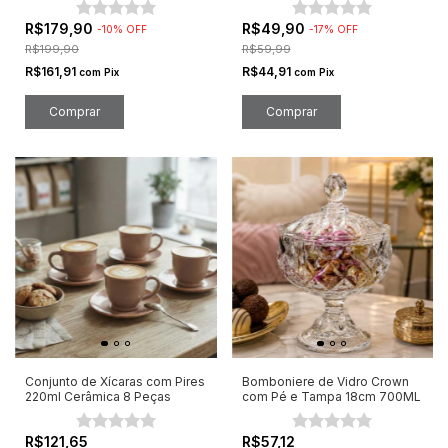
R$179,90
R$49,90
-
10
%
OFF
-
17
%
OFF
R$199,90
R$59,99
R$161,91
R$44,91
com
Pix
com
Pix
Conjunto de Xícaras com Pires
Bomboniere de Vidro Crown
220ml Cerâmica 8 Peças
com Pé e Tampa 18cm 700ML
R$121,65
R$57,12