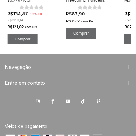
26.7x6x16Cm
Freedom Em Madeira
Mode
MaiHome
R$134,47
R$83,90
R$31
-
52
%
OFF
R$280,14
R$34,
R$75,51
com
Pix
R$121,02
R$28
com
Pix
Comprar
C
Navegação
Entre em contato
Meios de pagamento