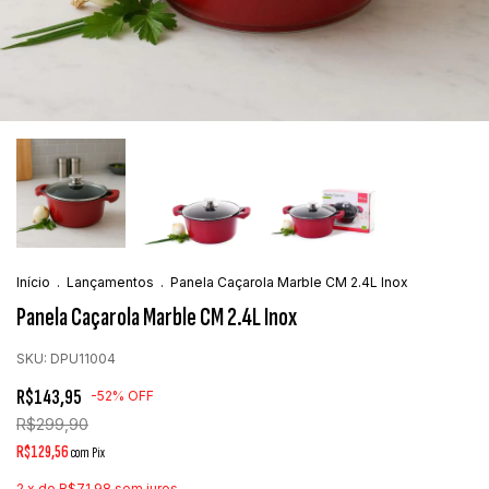
Início
.
Lançamentos
.
Panela Caçarola Marble CM 2.4L Inox
Panela Caçarola Marble CM 2.4L Inox
SKU:
DPU11004
R$143,95
-
52
%
OFF
R$299,90
R$129,56
com
Pix
2
x de
R$71,98
sem juros