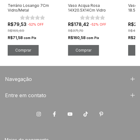
Terrário Losango 7Cm
Vaso Acqua Rosa
Vaso 
Vidro/Metal
14X20.5X14Cm Vidro
18.5X
R$79,53
R$178,42
R$23
-
52
%
OFF
-
52
%
OFF
R$165,69
R$371,70
R$486
R$71,58
R$160,58
R$210
com
Pix
com
Pix
Navegação
Entre em contato
Meios de pagamento