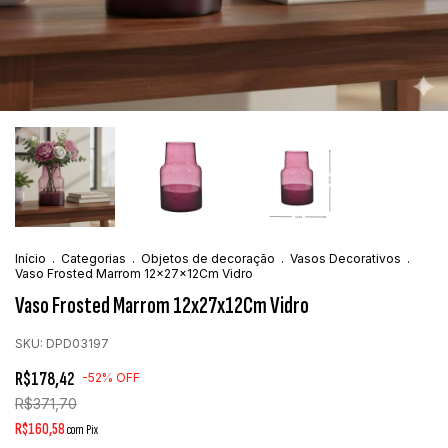
Início
.
Categorias
.
Objetos de decoração
.
Vasos Decorativos
.
Vaso Frosted Marrom 12x27x12Cm Vidro
Vaso Frosted Marrom 12x27x12Cm Vidro
SKU:
DPD03197
R$178,42
-
52
%
OFF
R$371,70
R$160,58
com
Pix