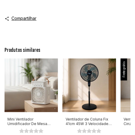
Compartilhar
Produtos similares
Frete grátis
Mini Ventilador
Ventilador de Coluna Fix
Ventil
Umidificador De Mesa
41cm 45W 3 Velocidades
Cinza 
Portátil 4 EM 1 21 X 26
200V
110/2