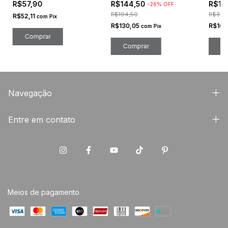
R$57,90
R$144,50
R$17
-
26
%
OFF
R$194,50
R$359
R$52,11
com
Pix
R$130,05
R$161
com
Pix
C
Navegação
Entre em contato
Meios de pagamento